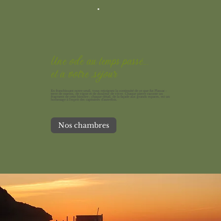
Une ode au temps passé….
et à votre séjour
En franchissant notre seuil, vous rejoignez la continuité de ce que fut Plassac :
terre de marins, de vigne et de douceur de vivre. Chaque pierre raconte un
fragment de cette histoire ; chaque détail, de la façade aux grands espaces, est un
hommage à l'esprit des capitaines d'autrefois.
Nos chambres